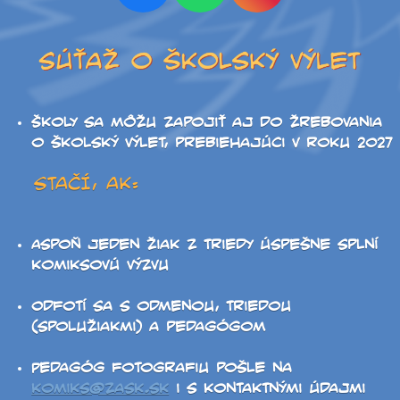
Školy sa môžu zapojiť aj do žrebovania
o školský výlet, prebiehajúci v roku 2027
STAČÍ, AK:
Aspoň jeden žiak z triedy úspešne splní
komiksovú výzvu
Odfotí sa s odmenou, triedou
(spolužiakmi) a pedagógom
Pedagóg fotografiu pošle na
komiks@zask.sk
i s kontaktnými údajmi