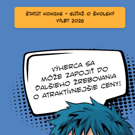
ŠTATÚT KOMIKS – SÚŤAŽ O ŠKOLSKÝ
VÝLET 2026