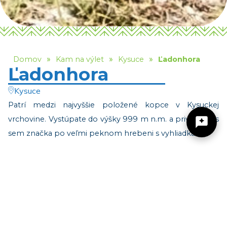
»
»
»
Domov
Kam na výlet
Kysuce
Ľadonhora
Ľadonhora
Kysuce
Patrí medzi najvyššie položené kopce v Kysuckej
vrchovine. Vystúpate do výšky 999 m n.m. a privedie vás
sem značka po veľmi peknom hrebeni s vyhliadkami.
Aj keď vrchol kopca neponúka impozantné výhľady, celý
Žilinský turistický kraj
zážitok vám vykompenzuje už po ceste hore, alebo na
ceste späť. Trasa prekvapuje nádhernými výhľadmi na
Malú Fatru a okolie.
Dobrý deň, hľadáte tip na výlet, podujatie,
niečo pre deti alebo cyklotrasu? Napíšte mi.
Na výstup si môžete vybrať dva východiskové body.