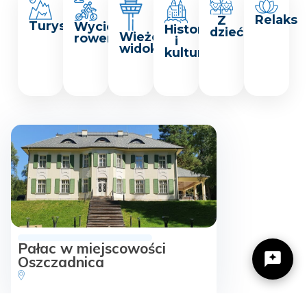
Relaks
Z
Turystyka
Wycieczki
Historia
dziećmi
Wieże
rowerowe
i
widokowe
kultura
Pałac w miejscowości
Oszczadnica