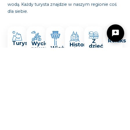
wodą. Każdy turysta znajdzie w naszym regionie coś
dla siebie.
Relaks
Z
Turystyka
Wycieczki
Historia
dziećmi
Wieże
rowerowe
i
widokowe
kultura
Žilinský turistický kraj
Dobrý deň, hľadáte tip na výlet, podujatie,
niečo pre deti alebo cyklotrasu? Napíšte mi.