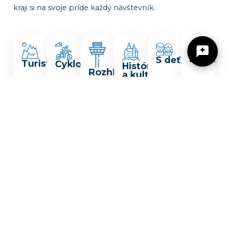
kraji si na svoje príde každý návštevník.
Relax
S deťmi
Turistika
Cyklo
História
Rozhľadne
a kultúra
Žilinský turistický kraj
Dobrý deň, hľadáte tip na výlet, podujatie,
niečo pre deti alebo cyklotrasu? Napíšte mi.