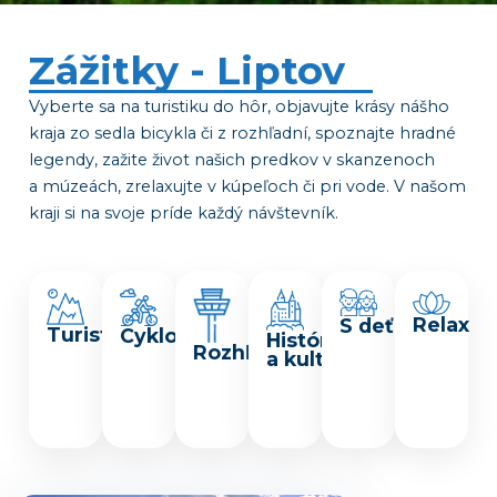
Zážitky - Liptov
Vyberte sa na turistiku do hôr, objavujte krásy nášho
kraja zo sedla bicykla či z rozhľadní, spoznajte hradné
legendy, zažite život našich predkov v skanzenoch
a múzeách, zrelaxujte v kúpeľoch či pri vode. V našom
kraji si na svoje príde každý návštevník.
Relax
S deťmi
Turistika
Cyklo
História
Rozhľadne
a kultúra