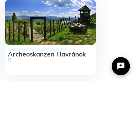
Archeoskanzen Havránok
Žilinský turistický kraj
Dobrý deň, hľadáte tip na výlet, podujatie,
niečo pre deti alebo cyklotrasu? Napíšte mi.