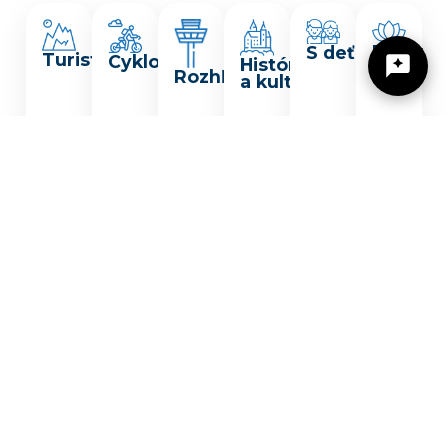
Relax
S deťmi
Turistika
Cyklo
História
Rozhľadne
a kultúra
Žilinský turistický kraj
Dobrý deň, hľadáte tip na výlet, podujatie,
niečo pre deti alebo cyklotrasu? Napíšte mi.