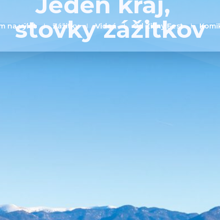
Jeden kraj,
stovky zážitkov
m na výlet
Zážitky
Videá
Od Žiliny Fest
Komi