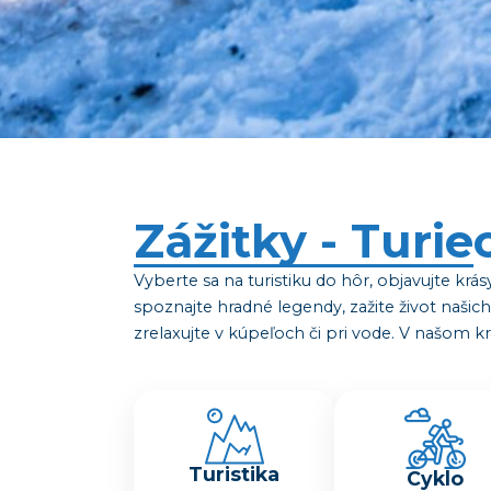
Zážitky - Turie
Vyberte sa na turistiku do hôr, objavujte krásy
spoznajte hradné legendy, zažite život naš
zrelaxujte v kúpeľoch či pri vode. V našom kra
Turistika
Cyklo