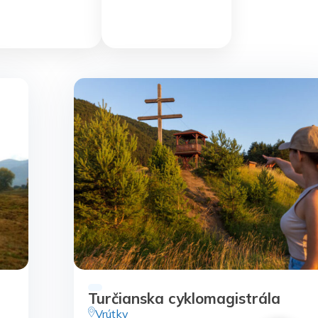
Turčianska cyklomagistrála
https://zilinskyturistickykraj.sk
Vrútky