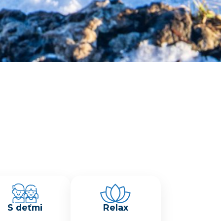
Žilinský turistický kraj
Dobrý deň, hľadáte tip na výlet,
podujatie, niečo pre deti alebo
S deťmi
Relax
cyklotrasu? Napíšte mi.