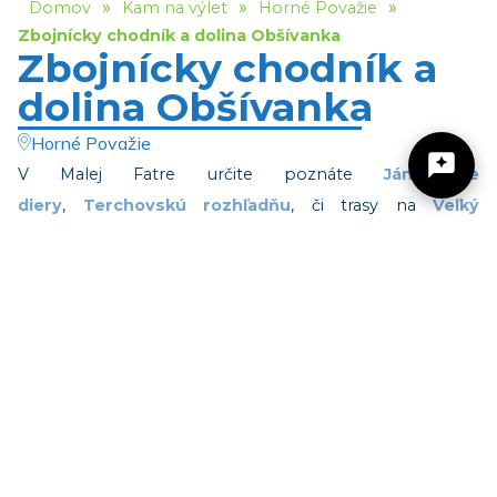
»
»
»
Domov
Kam na výlet
Horné Považie
Zbojnícky chodník a dolina Obšívanka
Zbojnícky chodník a
dolina Obšívanka
Horné Považie
V Malej Fatre určite poznáte
Jánošíkove
diery
,
Terchovskú rozhľadňu
, či trasy na
Veľký
Rozsutec
,
Stoh
alebo
Veľký Kriváň
. Avšak priamo nad
Žilinský turistický kraj
Terchovou sa ukrýva tiesňava, ktorá svojou atraktivitou
vôbec nezaostáva za najobľúbenejšími turistickými
trasami regiónu.
Dobrý deň, hľadáte tip na výlet, podujatie,
niečo pre deti alebo cyklotrasu? Napíšte mi.
Dolina Obšívanka je spolu so Zbojníckym chodníkom
vedúcim cez tiesňavy považovaná za jednu z najkrajších
v malofatranskom národnom parku. Dolina spočiatku
pripomína Jánošíkove diery, no postupne odkrýva