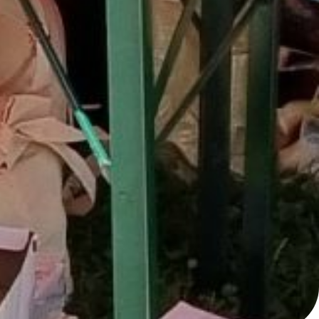
Žilinský turistický kraj
Dobrý deň, hľadáte tip na výlet,