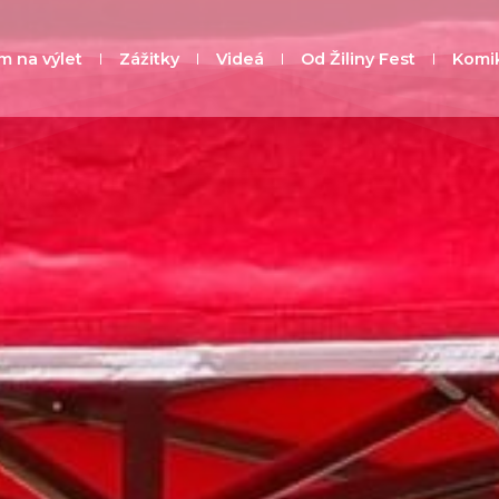
m na výlet
Zážitky
Videá
Od Žiliny Fest
Komi