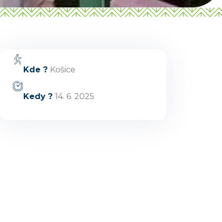
podujatie, niečo pre deti alebo
cyklotrasu? Napíšte mi.
Kde ?
Košice
Kedy ?
14. 6. 2025