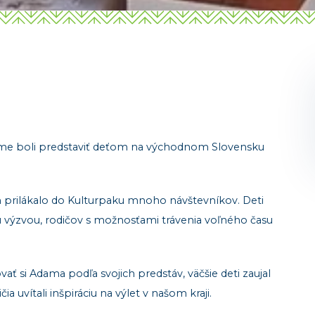
e boli predstaviť deťom na východnom Slovensku
rilákalo do Kulturpaku mnoho návštevníkov. Deti
ýzvou, rodičov s možnosťami trávenia voľného času
ať si Adama podľa svojich predstáv, väčšie deti zaujal
uvítali inšpiráciu na výlet v našom kraji.