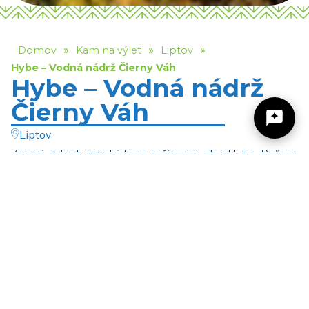
»
»
»
Domov
Kam na výlet
Liptov
Hybe – Vodná nádrž Čierny Váh
Hybe – Vodná nádrž
Čierny Váh
Liptov
Zelená cykloturistická trasa začína pri obci Hybe. Poľnou
cestou stúpa do obce Východná, kde prechádza naprieč
Žilinský turistický kraj
celou obcou a na jej konci bočí doprava poza amfiteáter
s rozhľadňou. Trasa krátko stúpa a následne klesá k
Dobrý deň, hľadáte tip na výlet, podujatie,
železničnej stanici Východná. Za ňou bočí doprava na
niečo pre deti alebo cyklotrasu? Napíšte mi.
lesnú cestu a krásnym lesným prostredím pokračuje
ponad železnicu, následne sa stáča vľavo a začína stúpať
lesnou cestou, až sa napojí na asfaltku. Na nej bočí opäť
doľava a stúpanie pokračuje až k hornej vodnej nádrži