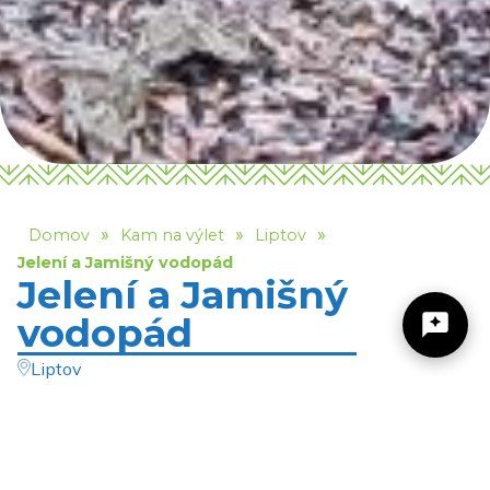
»
»
»
Domov
Kam na výlet
Liptov
Jelení a Jamišný vodopád
Jelení a Jamišný
vodopád
Liptov
Čutkovská dolina leží v Národnom parku Veľká Fatra pri
Žilinský turistický kraj
ružomberskej mestskej časti Černová. Dolinou vedie
náučný chodník „Známa neznáma“, ktorý vedie k