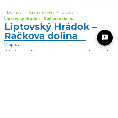
»
»
»
Domov
Kam na výlet
Liptov
Liptovský Hrádok – Račkova dolina
Liptovský Hrádok –
Račkova dolina
Liptov
Cyklotrasa začína v centre mesta Liptovský Hrádok a
pred obcou Podtureň bočí doprava a popod diaľnicu po
Žilinský turistický kraj
poľnej ceste prichádza do obce Jamník. Ďalej pokračuje
cez Liptovský Ondrej, cez letisko nad obcou Jakubovany
Dobrý deň, hľadáte tip na výlet, podujatie,
a stúpa smerom k Tatrám. Trasa vedie cez lesy k ústiu
niečo pre deti alebo cyklotrasu? Napíšte mi.
Úzkej doliny a následne k
Múzeu liptovskej dediny v
Pribyline
. Navštívte toto najväčšie múzeum v prírode na
Slovensku a nenechajte si ujsť unikátnu skladbu
historického a kultúrneho prostredia dávneho Liptova. Z