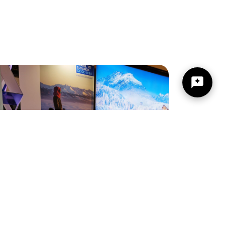
https://zilinskyturistickykraj.sk