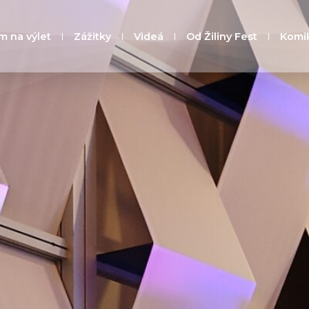
m na výlet
Zážitky
Videá
Od Žiliny Fest
Komi