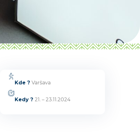
Dobrý deň, hľadáte tip na výlet,
podujatie, niečo pre deti alebo
cyklotrasu? Napíšte mi.
Kde ?
Varšava
Kedy ?
21. – 23.11.2024