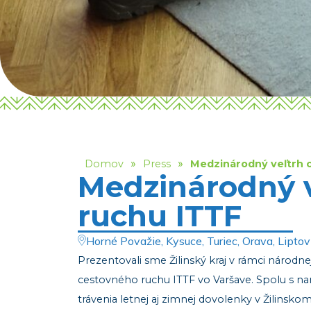
»
»
Domov
Press
Medzinárodný veľtrh 
Medzinárodný v
ruchu ITTF
Horné Považie, Kysuce, Turiec, Orava, Liptov
Prezentovali sme Žilinský kraj v rámci národn
cestovného ruchu ITTF vo Varšave. Spolu s na
trávenia letnej aj zimnej dovolenky v Žilinskom 