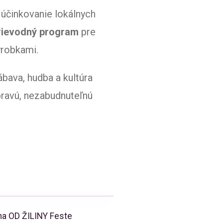
, účinkovanie lokálnych
rievodný program
pre
ýrobkami.
ábava, hudba a kultúra
pravú, nezabudnuteľnú
 na OD ŽILINY Feste