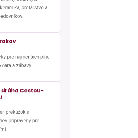
keramika, drotárstvo a
edovníkov.
zrakov
ky pre najmenších plné
 čara a zábavy.
 dráha Cestou-
u
er, prekážok a
iev pripravený pre
ťmi.