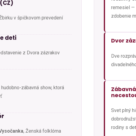
 (CZ)
remesiel — 
zdobenie m
 Žbirku v špičkovom prevedení
e deti
Dvor zá
edstavenie z Dvora zázrakov
Dve rozpráv
divadelného
a hudobno-zábavná show, ktorá
Zábavná
necesto
ť
Svet plný hi
ór
dobrodružst
rodiny s de
Vysočanka
, Ženská folklórna