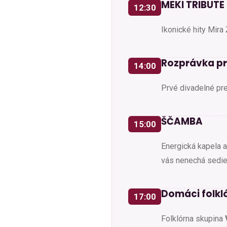
MEKI TRIBUTE
12:30
Ikonické hity Mira
Rozprávka pr
14:00
Prvé divadelné pr
ŠČAMBA
15:00
Energická kapela 
vás nenechá sedie
Domáci folkl
17:00
Folklórna skupina