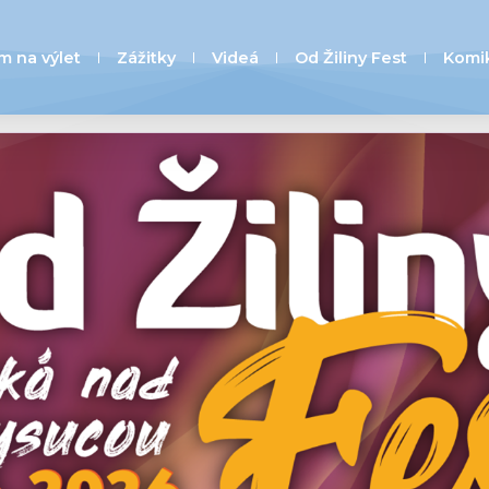
m na výlet
Zážitky
Videá
Od Žiliny Fest
Komi