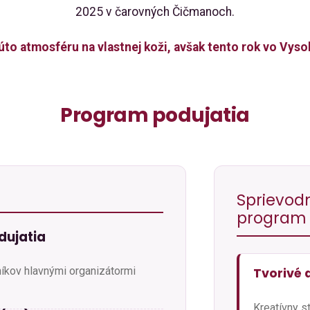
2025 v čarovných Čičmanoch.
túto atmosféru na vlastnej koži, avšak tento rok vo Vys
Program podujatia
Sprievod
program
dujatia
níkov hlavnými organizátormi
Tvorivé 
Kreatívny s