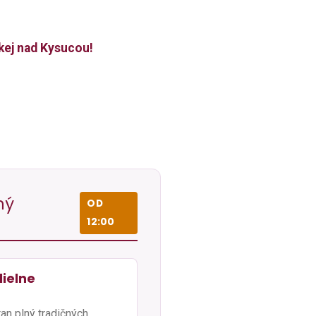
okej nad Kysucou!
ný
OD
12:00
dielne
tan plný tradičných