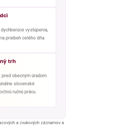
dci
 dychberúce vystúpenia,
ria priebeh celého dňa.
ný trh
k pred obecným úradom.
ginálne slovenské
octivú ručnú prácu.
brazových a zvukových záznamov a