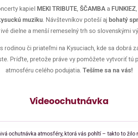
oncerty kapiel
MEKI TRIBUTE
,
ŠČAMBA
a
FUNKIEZ
kysuckú muziku
. Návštevníkov poteší aj
bohatý sp
orivé dielne a menší remeselný trh so slovenskými v
s rodinou či priateľmi na Kysuciach, kde sa dobrá z
te. Príďte, pretože práve vy pomôžete vytvoriť tú 
atmosféru celého podujatia.
Tešíme sa na vás!
Videoochutnávka
ivá ochutnávka atmosféry, ktorá vás pohltí – takto to žilo