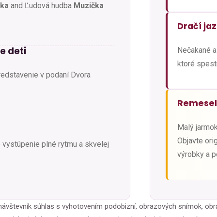
ka
and Ľudová hudba
Muzička
Dračí jaz
e deti
Nečakané a
ktoré spest
redstavenie v podaní Dvora
Remesel
Malý jarmo
Objavte ori
 vystúpenie plné rytmu a skvelej
výrobky a p
 návštevník súhlas s vyhotovením podobizní, obrazových snímok, o