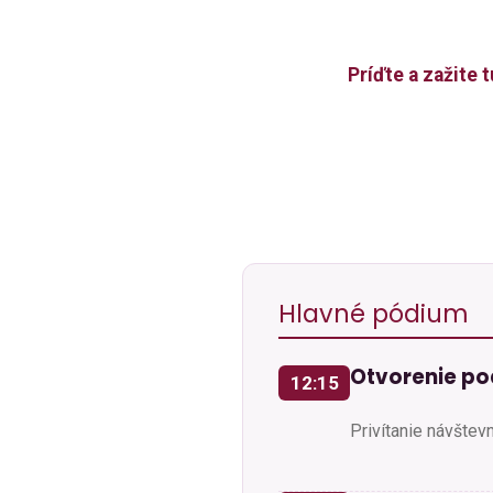
Príďte a zažite 
Hlavné pódium
Otvorenie po
12:15
Privítanie návštev