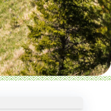
Žilinský turistický kraj
Dobrý deň, hľadáte tip na výlet,
podujatie, niečo pre deti alebo
cyklotrasu? Napíšte mi.