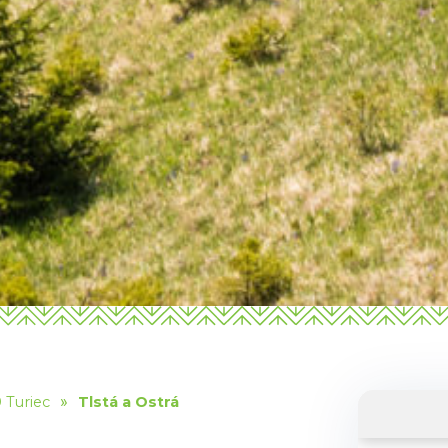
»
 Turiec
Tlstá a Ostrá