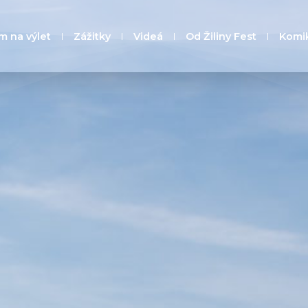
m na výlet
Zážitky
Videá
Od Žiliny Fest
Komi