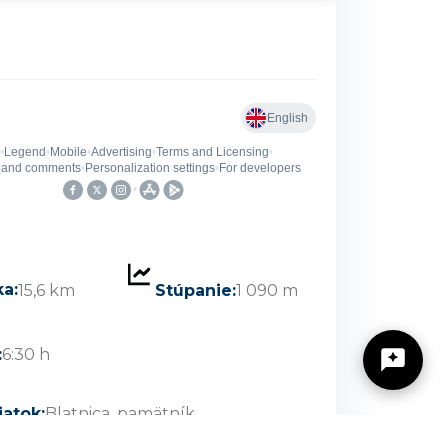
ka:
15,6 km
Stúpanie:
1 090 m
https://zilinskyturistickykraj.sk
:
6:30 h
iatok:
Blatnica, pamätník