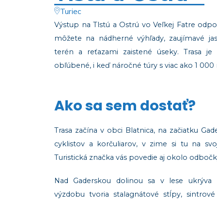
Turiec
Výstup na Tlstú a Ostrú vo Veľkej Fatre odpo
môžete na nádherné výhľady, zaujímavé jask
terén a reťazami zaistené úseky. Trasa je
obľúbené, i keď náročné túry s viac ako 1 00
Ako sa sem dostať?
Trasa začína v obci Blatnica, na začiatku Ga
cyklistov a korčuliarov, v zime si tu na sv
Turistická značka vás povedie aj okolo odboč
Nad Gaderskou dolinou sa v lese ukrýv
výzdobu tvoria stalagnátové stĺpy, sintrov
ľadovou a cencúľovou výzdobou. Výstup k nej 