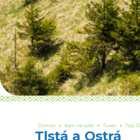
»
»
»
Domov
Kam na výlet
Turiec
Top 10
Tlstá a Ostrá