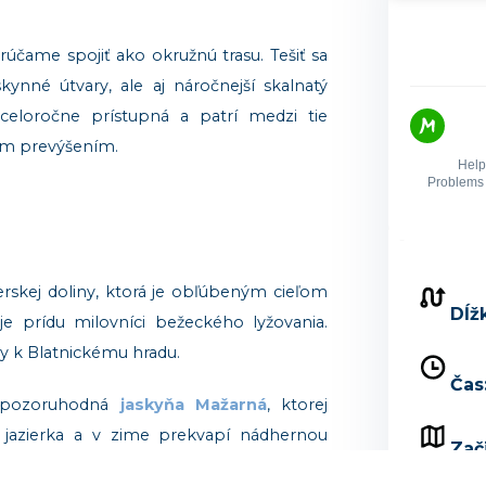
rúčame spojiť ako okružnú trasu. Tešiť sa
ynné útvary, ale aj náročnejší skalnatý
 celoročne prístupná a patrí medzi tie
0 m prevýšením.
derskej doliny, ktorá je obľúbeným cieľom
Dĺž
oje prídu milovníci bežeckého lyžovania.
ky k Blatnickému hradu.
Čas
a pozoruhodná
jaskyňa Mažarná
, ktorej
é jazierka a v zime prekvapí nádhernou
Zač
lemujú skalnaté bralá a malé jaskyne.