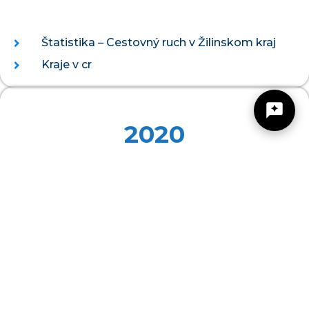
Štatistika – Cestovný ruch v Žilinskom kraj
Kraje v cr
2020
Žilinský turistický kraj
Štatistika – Cestovný ruch v Žilinskom kraji
Dobrý deň, hľadáte tip na výlet, podujatie,
niečo pre deti alebo cyklotrasu? Napíšte mi.
2019