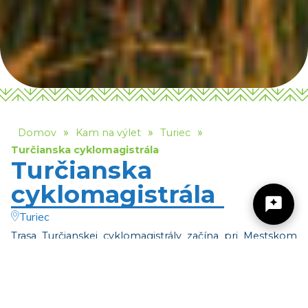
»
»
»
Domov
Kam na výlet
Turiec
Turčianska cyklomagistrála
Turčianska
cyklomagistrála
Turiec
Trasa Turčianskej cyklomagistrály začína pri Mestskom
úrade vo Vrútkach. Cyklochodník vedie popri rieke Turiec
Žilinský turistický kraj
až na sútok s Váhom, prechádza na druhý breh Váhu a
pokračuje popri Krpelianskom kanáli cez Lipovec až do