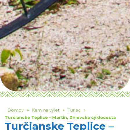
»
»
»
Domov
Kam na výlet
Turiec
Turčianske Teplice – Martin, Znievska cyklocesta
Turčianske Teplice –