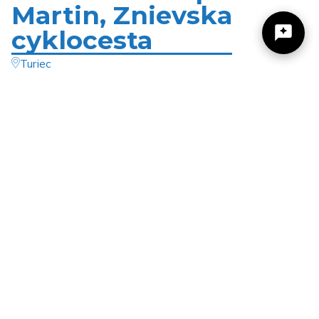
Martin, Znievska
cyklocesta
Turiec
Znievska cyklocesta prechádza západnou časťou
Žilinský turistický kraj
Turčianskej kotliny popod Lúčanskú Malú Fatru. Trasa
vedie z Turčianskych Teplíc do Martina, začínať môžete v
Turčianskych Tepliciach alebo v Martine. Trasu si môžete
Dobrý deň, hľadáte tip na výlet, podujatie,
napríklad naplánovať tak, že sa ráno doveziete z Vrútok
niečo pre deti alebo cyklotrasu? Napíšte mi.
alebo z Martina do Turčianskych Teplíc cyklobusom a
cyklotrasou sa vrátite späť. Z Turčianskych Teplíc vedie
trasa Znievskou cestou smerom na Diviacky háj a neskôr
vpravo až do obce Veľký Čepčín. Cestou do Kláštora pod
Znievom odporúčame obzrieť si Mokrade Turca v okolí
Dvorca a Ivančinej a neskôr aj chránený areál Jazernické
jazierko. Krátky relax bude dobrý, nakoľko hneď za