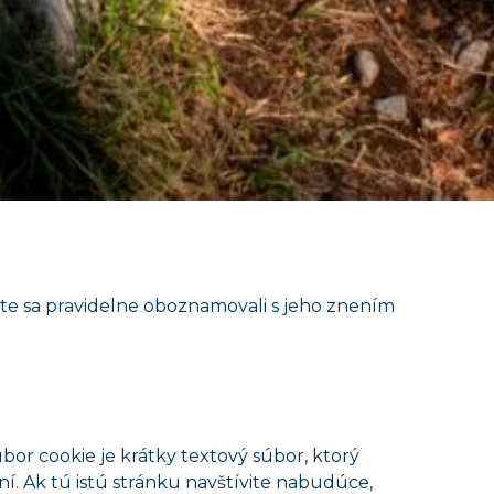
te sa pravidelne oboznamovali s jeho znením
Žilinský turistický kraj
úbor cookie je krátky textový súbor, ktorý
ní. Ak tú istú stránku navštívite nabudúce,
Dobrý deň, hľadáte tip na výlet,