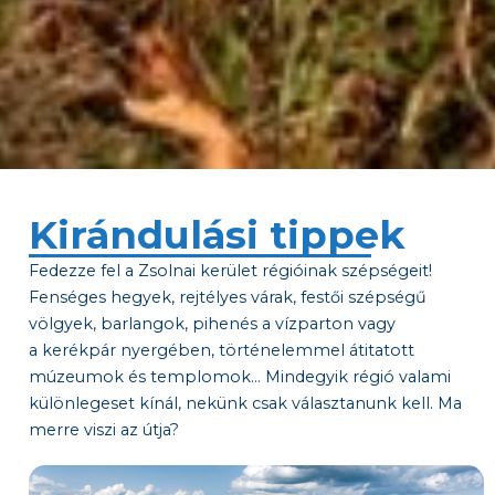
Kirándulási tippek
Fedezze fel a Zsolnai kerület régióinak szépségeit!
Fenséges hegyek, rejtélyes várak, festői szépségű
völgyek, barlangok, pihenés a vízparton vagy
a kerékpár nyergében, történelemmel átitatott
múzeumok és templomok… Mindegyik régió valami
különlegeset kínál, nekünk csak választanunk kell. Ma
merre viszi az útja?