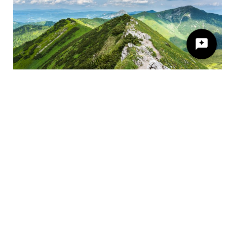
Felső-Vágmente
Žilinský turistický kraj
Dobrý deň, hľadáte tip na výlet, podujatie,
niečo pre deti alebo cyklotrasu? Napíšte mi.
Liptó