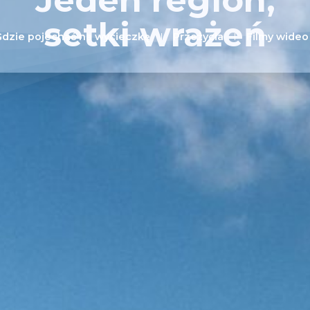
Jeden region,
setki wrażeń
Gdzie pojechać na wycieczkę
Przeżycia
Filmy wideo