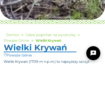
»
»
Domov
Gdzie pojechać na wycieczkę
»
Poważe Górne
Wielki Krywań
Wielki Krywań
Poważe Górne
Wielki Krywań (1709 m n.p.m.) to najwyższy szczyt
pasma Małej Fatry, uznawany jest za
Žilinský turistický kraj
jeden z najpiękniejszych szczytów Małej Fatry. Dla
turystów wspinaczka na tę górę jest
prawdziwą atrakcją. Widoki z tego miejsca naprawdę są
Dobrý deň, hľadáte tip na výlet, podujatie,
warte wysiłku.
niečo pre deti alebo cyklotrasu? Napíšte mi.
Trasa od dolnej stacji kolejki linowej oferuje naprawdę