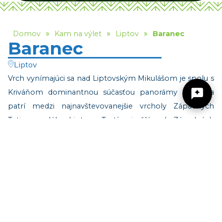
»
»
»
Domov
Kam na výlet
Liptov
Baranec
Baranec
Liptov
Vrch vynímajúci sa nad Liptovským Mikulášom je spolu s
Kriváňom dominantnou súčasťou panorámy mesta a
patrí medzi najnavštevovanejšie vrcholy Západných
Tatier a celého Liptova. Tretí najvyšší vrch Západných
Tatier ponúka skutočne výživnú turistiku v Západných
Žilinský turistický kraj
Tatrách. Baranec má nadmorskú výšku 2 184 m n. m. a
celoročne naň vystúpite zo Žiarskej doliny a cez Žiarsku
Dobrý deň, hľadáte tip na výlet, podujatie,
chatu.
niečo pre deti alebo cyklotrasu? Napíšte mi.
Keďže vyššie v rámci Západných Tatier sú už len vrchy
Bystrá a Jakubina, dovidíte z neho naozaj ďaleko –