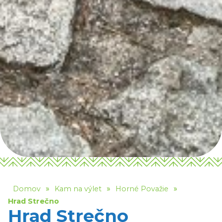
»
»
»
Domov
Kam na výlet
Horné Považie
Hrad Strečno
Hrad Strečno