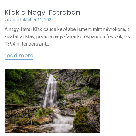
Kľak a Nagy-Fátrában
zuzana
október 11, 2025
A nagy-fátrai Kľak csúcs kevésbé ismert, mint névrokona, a
kis-fátrai Kľak, pedig a nagy-fátrai kerékpárúton fekszik, és
1394 m tengerszint...
read more