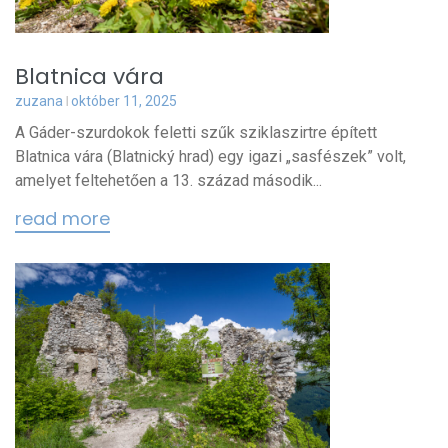
Blatnica vára
zuzana
október 11, 2025
A Gáder-szurdokok feletti szűk sziklaszirtre épített
Blatnica vára (Blatnický hrad) egy igazi „sasfészek” volt,
amelyet feltehetően a 13. század második...
read more