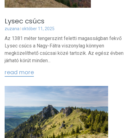
Lysec csúcs
zuzana
október 11, 2025
Az 1381 méter tengerszint feletti magasságban fekvő
Lysec csúcs a Nagy-Fátra viszonylag könnyen
megközelíthető csúcsai közé tartozik. Az egész évben
járható körút minden...
read more