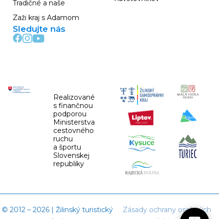
Tradičné a naše
Zaži kraj s Adamom
Sledujte nás
Realizované
s finančnou
podporou
Ministerstva
cestovného
ruchu
a športu
Slovenskej
republiky
© 2012 – 2026 | Žilinský turistický
Zásady ochrany osobných