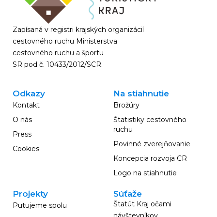
Zapísaná v registri krajských organizácií
cestovného ruchu Ministerstva
cestovného ruchu a športu
SR pod č. 10433/2012/SCR.
Odkazy
Na stiahnutie
Kontakt
Brožúry
O nás
Štatistiky cestovného
ruchu
Press
Povinné zverejňovanie
Cookies
Koncepcia rozvoja CR
Logo na stiahnutie
Projekty
Súťaže
Štatút Kraj očami
Putujeme spolu
návštevníkov