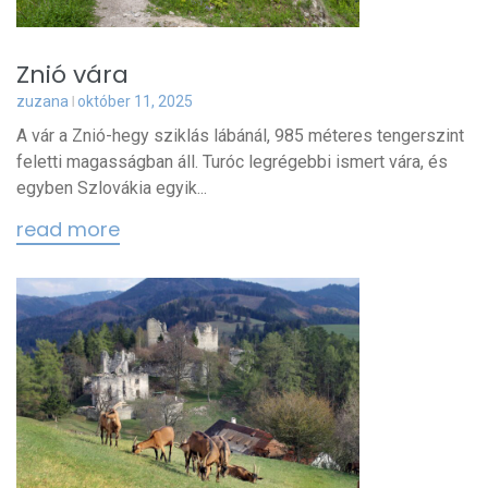
Znió vára
zuzana
október 11, 2025
A vár a Znió-hegy sziklás lábánál, 985 méteres tengerszint
feletti magasságban áll. Turóc legrégebbi ismert vára, és
egyben Szlovákia egyik...
read more