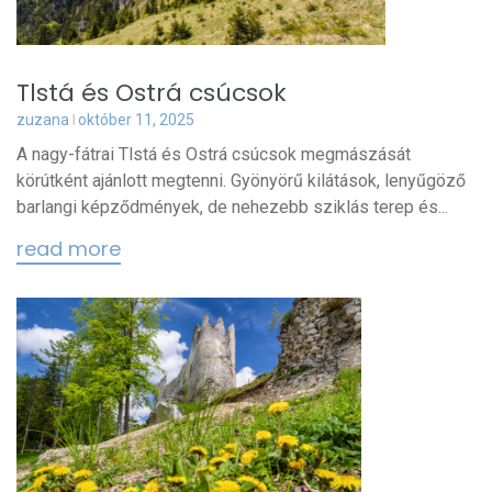
Tlstá és Ostrá csúcsok
zuzana
október 11, 2025
A nagy-fátrai Tlstá és Ostrá csúcsok megmászását
körútként ajánlott megtenni. Gyönyörű kilátások, lenyűgöző
barlangi képződmények, de nehezebb sziklás terep és...
read more