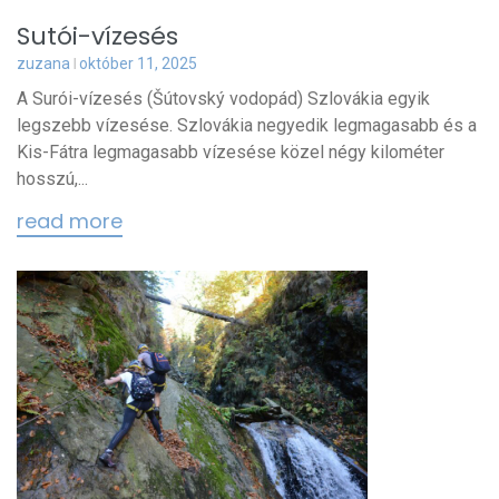
Sutói-vízesés
zuzana
október 11, 2025
A Surói-vízesés (Šútovský vodopád) Szlovákia egyik
legszebb vízesése. Szlovákia negyedik legmagasabb és a
Kis-Fátra legmagasabb vízesése közel négy kilométer
hosszú,...
read more