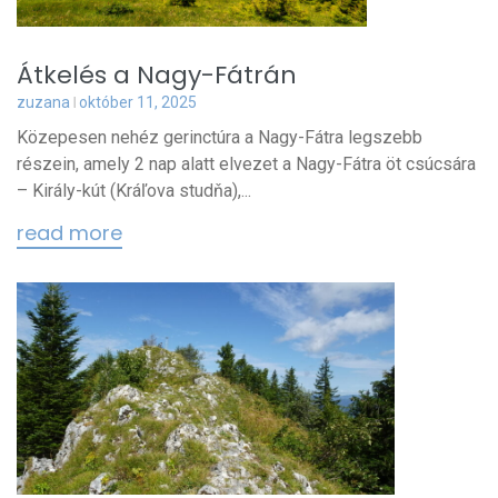
Átkelés a Nagy-Fátrán
zuzana
október 11, 2025
Közepesen nehéz gerinctúra a Nagy-Fátra legszebb
részein, amely 2 nap alatt elvezet a Nagy-Fátra öt csúcsára
– Király-kút (Kráľova studňa),...
read more