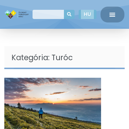
EN
HU
PL
Kategória:
Turóc