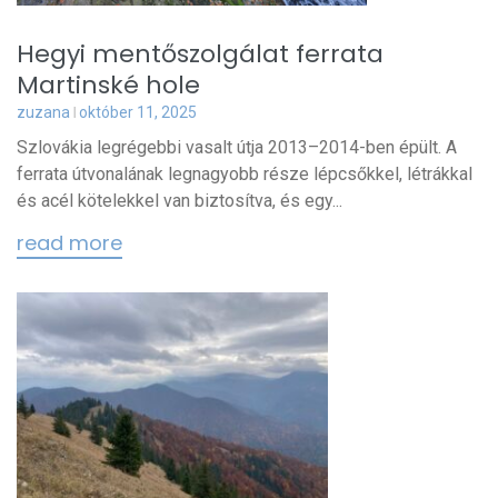
Hegyi mentőszolgálat ferrata
Martinské hole
zuzana
október 11, 2025
Szlovákia legrégebbi vasalt útja 2013–2014-ben épült. A
ferrata útvonalának legnagyobb része lépcsőkkel, létrákkal
és acél kötelekkel van biztosítva, és egy...
read more