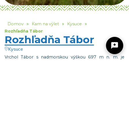
»
»
»
Domov
Kam na výlet
Kysuce
Rozhľadňa Tábor
Rozhľadňa Tábor
Kysuce
Vrchol Tábor s nadmorskou výškou 697 m n. m. je
dominantou Kysuckého Nového Mesta. Názov vrchola
Žilinský turistický kraj
vychádza z jeho osídlenia husitmi v dávnej minulosti. Od
roku 2015 je na ňom vystavaná mohutná
štvorposchodová drevená rozhľadňa s výškou 14 m.
Dobrý deň, hľadáte tip na výlet, podujatie,
Z rozhľadne sú krásne výhľady na Steny, Poľanu, Ostré,
niečo pre deti alebo cyklotrasu? Napíšte mi.
Vreteň, Kysuckú Bránu, Malú Fatru a časť Západných
Tatier.
Ako sa sem dostať?