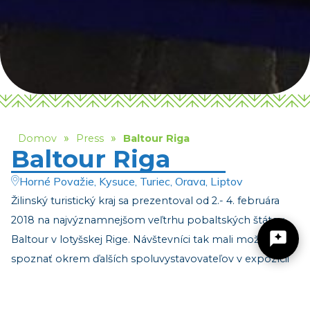
»
»
Domov
Press
Baltour Riga
Baltour Riga
Horné Považie, Kysuce, Turiec, Orava, Liptov
Žilinský turistický kraj sa prezentoval od 2.- 4. februára
2018 na najvýznamnejšom veľtrhu pobaltských štátov
Baltour v lotyšskej Rige. Návštevníci tak mali možnosť
spoznať okrem ďalších spoluvystavovateľov v expozícii
Slovenskej republiky i naše rozvinuté kúpeľníctvo,
Žilinský turistický kraj
aquaparky, lyžiarske strediská a vysokohorské strediská.