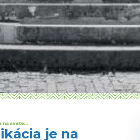
je na svete…
ikácia je na