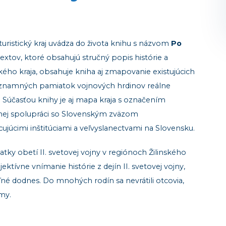
turistický kraj uvádza do života knihu s názvom
Po
xtov, ktoré obsahujú stručný popis histórie a
kého kraja, obsahuje kniha aj zmapovanie existujúcich
ýznamných pamiatok vojnových hrdinov reálne
 Súčasťou knihy je aj mapa kraja s označením
rnej spolupráci so Slovenským zväzom
cujúcimi inštitúciami a veľvyslanectvami na Slovensku.
tky obetí II. svetovej vojny v regiónoch Žilinského
ktívne vnímanie histórie z dejín II. svetovej vojny,
ľné dodnes. Do mnohých rodín sa nevrátili otcovia,
amy.
 histórie aj pre cestovný ruch, najmä pre