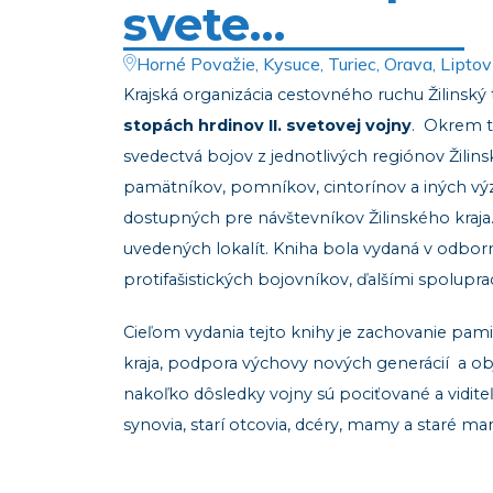
svete…
Horné Považie, Kysuce, Turiec, Orava, Liptov
Krajská organizácia cestovného ruchu Žilinský 
stopách hrdinov II. svetovej vojny
. Okrem te
svedectvá bojov z jednotlivých regiónov Žilins
pamätníkov, pomníkov, cintorínov a iných v
dostupných pre návštevníkov Žilinského kraja.
uvedených lokalít. Kniha bola vydaná v odbo
protifašistických bojovníkov, ďalšími spolupra
Cieľom vydania tejto knihy je zachovanie pamia
kraja, podpora výchovy nových generácií a obje
nakoľko dôsledky vojny sú pociťované a vidite
synovia, starí otcovia, dcéry, mamy a staré m
Vnímame, že veľký význam má zachovanie tejto