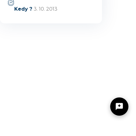
Kedy ?
3. 10. 2013
https://zilinskyturistickykraj.sk