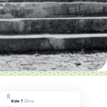
Žilinský turistický kraj
Dobrý deň, hľadáte tip na výlet,
podujatie, niečo pre deti alebo
cyklotrasu? Napíšte mi.
Kde ?
Žilina