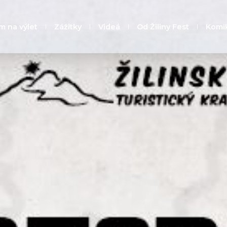
m na výlet
Zážitky
Videá
Od Žiliny Fest
Komi