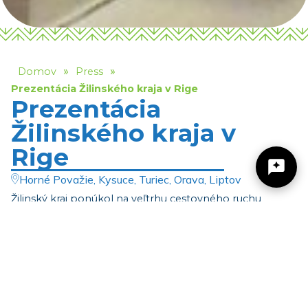
»
»
Domov
Press
Prezentácia Žilinského kraja v Rige
Prezentácia
Žilinského kraja v
Rige
Horné Považie, Kysuce, Turiec, Orava, Liptov
Žilinský kraj ponúkol na veľtrhu cestovného ruchu
BALTOUR v Rige v dňoch 6.-8.2.2015 lotyšským a
Žilinský turistický kraj
ostatným zahraničným návštevníkom veľtrhu lákavé a
zaujímavé produkty cestovného ruchu a to lyžiarske
pobyty kombinované s wellnessom a pobytom v
Dobrý deň, hľadáte tip na výlet, podujatie,
niečo pre deti alebo cyklotrasu? Napíšte mi.
aquaparkoch (Tatralandia Liptovský Mikuláš, GINO